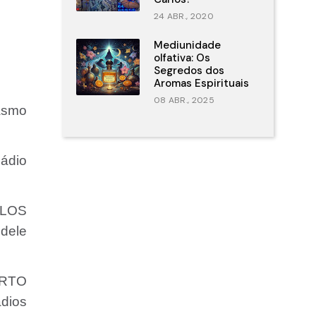
24 ABR., 2020
Mediunidade
olfativa: Os
Segredos dos
Aromas Espirituais
08 ABR., 2025
asmo
ádio
RLOS
 dele
ERTO
dios