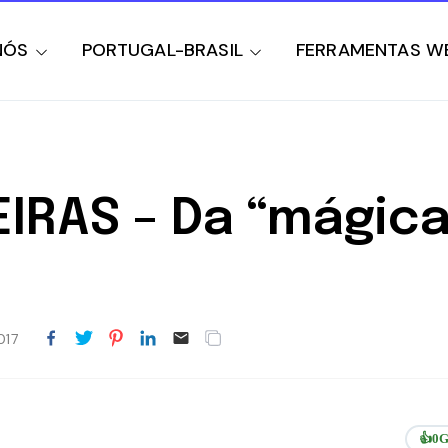
NÓS
PORTUGAL-BRASIL
FERRAMENTAS W
EIRAS – Da “mágic
017
👍
0
G