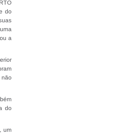
ERTO
e do
suas
r uma
çou a
rior
oram
a não
mbém
a do
, um