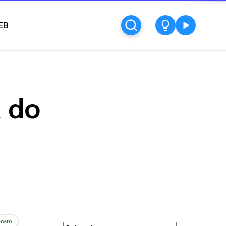
EB
a do
osto