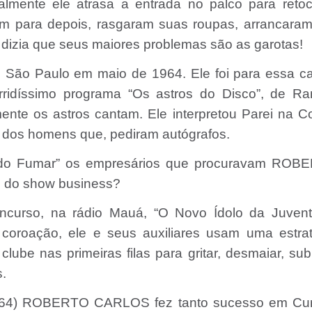
almente ele atrasa a entrada no palco para reto
 para depois, rasgaram suas roupas, arrancaram 
 dizia que seus maiores problemas são as garotas!
 Paulo em maio de 1964. Ele foi para essa cap
rridíssimo programa “Os astros do Disco”, de Ran
ente os astros cantam. Ele interpretou Parei na C
ve dos homens que, pediram autógrafos.
ido Fumar” os empresários que procuravam ROB
s do show business?
curso, na rádio Mauá, “O Novo Ídolo da Juvent
oação, ele e seus auxiliares usam uma estrat
lube nas primeiras filas para gritar, desmaiar, sub
s.
 64) ROBERTO CARLOS fez tanto sucesso em Curi