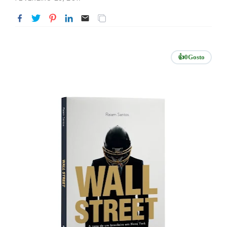
👍
0
Gosto