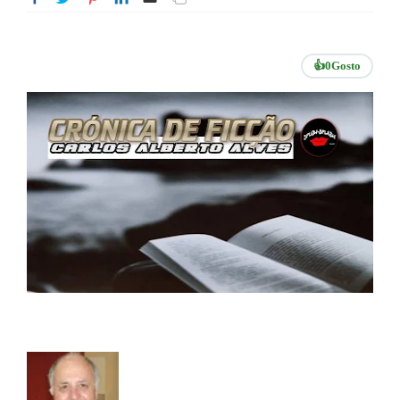
👍
0
Gosto