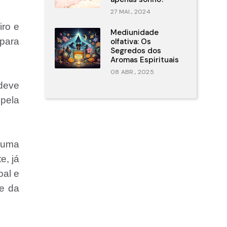
27 MAI., 2024
iro e
Mediunidade
 para
olfativa: Os
Segredos dos
Aromas Espirituais
08 ABR., 2025
deve
 pela
 uma
e, já
oal e
te da