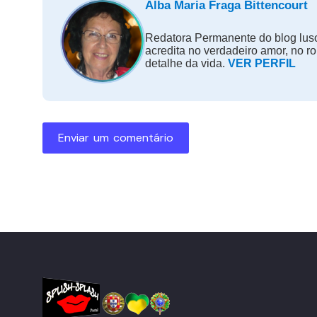
Alba Maria Fraga Bittencourt
Redatora Permanente do blog luso
acredita no verdadeiro amor, no r
detalhe da vida.
VER PERFIL
Enviar um comentário