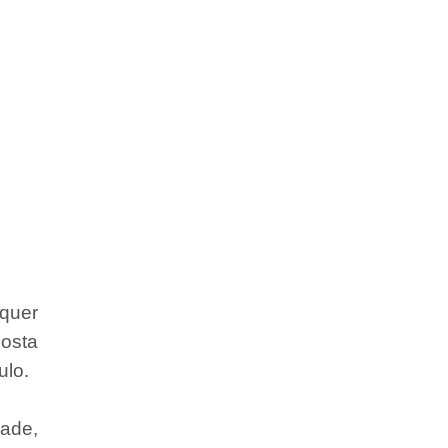
 quer
Costa
ulo.
dade,