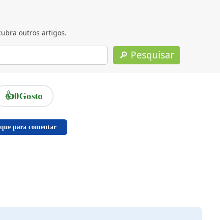
ubra outros artigos.
🔎 Pesquisar
👍
0
Gosto
ique para comentar