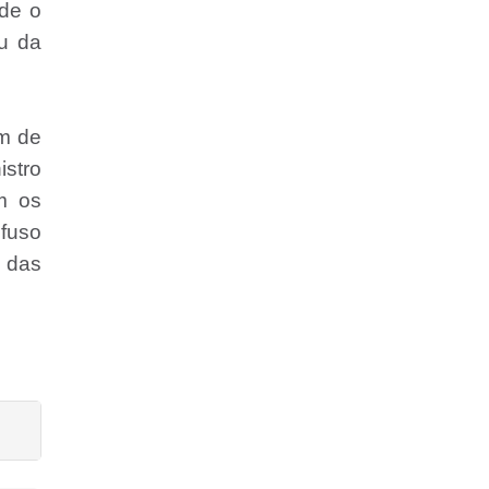
de o
u da
em de
istro
m os
fuso
 das