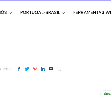
NÓS
PORTUGAL-BRASIL
FERRAMENTAS W
r
, 2016
👍
0
G