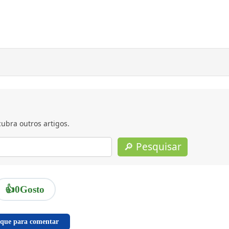
ubra outros artigos.
🔎 Pesquisar
👍
0
Gosto
ique para comentar