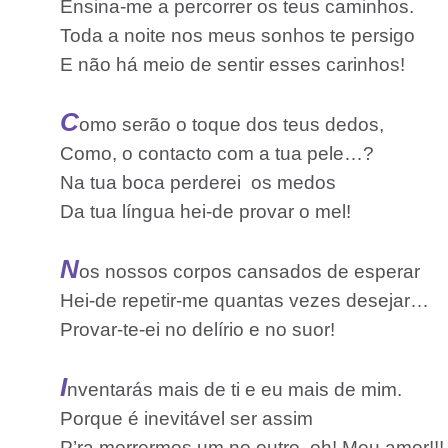
Ensina-me a percorrer os teus caminhos.
Toda a noite nos meus sonhos te persigo
E não há meio de sentir esses carinhos!
C
omo serão o toque dos teus dedos,
Como, o contacto com a tua pele…?
Na tua boca perderei
os medos
Da tua língua hei-de provar o mel!
N
os nossos corpos cansados de esperar
Hei-de repetir-me quantas vezes desejar…
Provar-te-ei no delírio e no suor!
I
nventarás mais de ti e eu mais de mim.
Porque é inevitável ser assim
P’ra morrermos um no outro, oh! Meu amor!!!