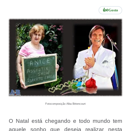
👍
0
Gosto
Fotocomposição Alba Bittencourt
O
N
atal está chegando e todo mundo tem
aquele sonho que deseja realizar nesta