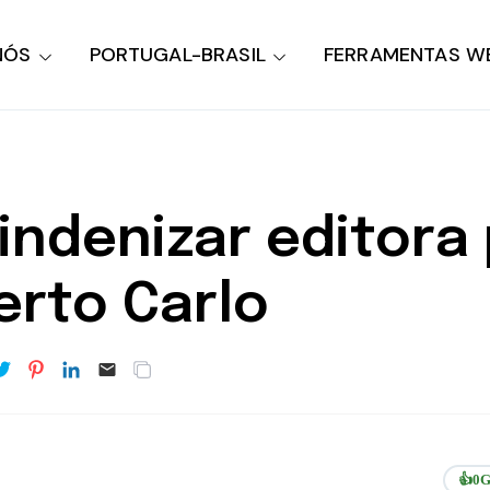
NÓS
PORTUGAL-BRASIL
FERRAMENTAS W
e indenizar editora
rto Carlo
👍
0
G