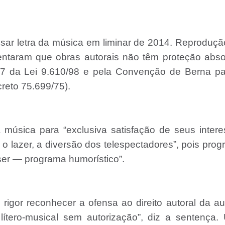
 usar letra da música em liminar de 2014. Reproduç
stentaram que obras autorais não têm proteção abso
 47 da Lei 9.610/98 e pela Convenção de Berna p
creto 75.699/75).
música para “exclusiva satisfação de seus inter
, o lazer, a diversão dos telespectadores”, pois pro
ser — programa humorístico”.
rigor reconhecer a ofensa ao direito autoral da au
ítero-musical sem autorização”, diz a sentença.