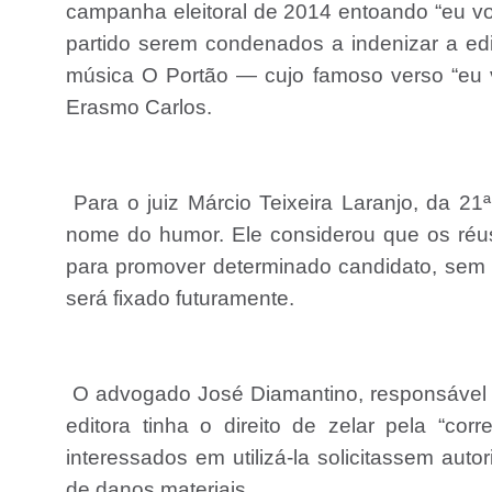
campanha eleitoral de 2014 entoando “eu vot
partido serem condenados a indenizar a edi
música O Portão — cujo famoso verso “eu vo
Erasmo Carlos.
Para o juiz Márcio Teixeira Laranjo, da 21
nome do humor. Ele considerou que os réus 
para promover determinado candidato, sem a
será fixado futuramente.
O advogado José Diamantino, responsável pe
editora tinha o direito de zelar pela “corr
interessados em utilizá-la solicitassem aut
de danos materiais.