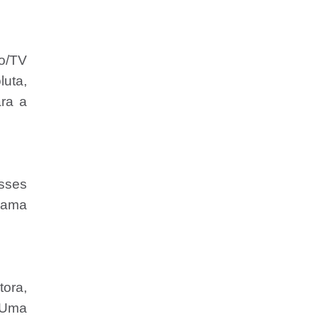
ão/TV
luta,
ara a
esses
grama
tora,
 Uma