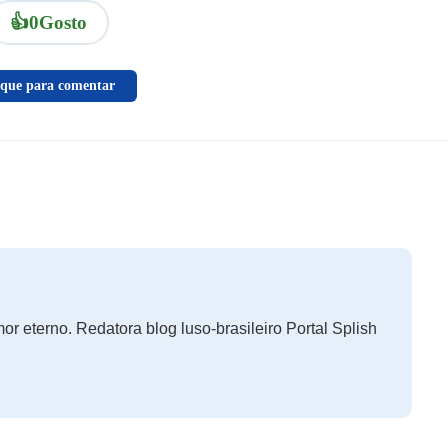
👍
0
Gosto
ique para comentar
r eterno. Redatora blog luso-brasileiro Portal Splish