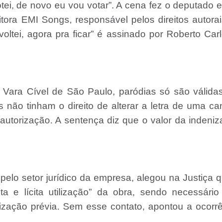
ei, de novo eu vou votar”. A cena fez o deputado 
tora EMI Songs, responsável pelos direitos autora
ltei, agora pra ficar” é assinado por Roberto Car
ª Vara Cível de São Paulo, paródias só são válid
não tinham o direito de alterar a letra de uma c
utorização. A sentença diz que o valor da indeni
lo setor jurídico da empresa, alegou na Justiça 
eta e lícita utilização” da obra, sendo necessári
orização prévia. Sem esse contato, apontou a ocorr