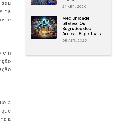
e seu
24 ABR., 2020
is da
Mediunidade
los e
olfativa: Os
Segredos dos
Aromas Espirituais
08 ABR., 2025
as em
anção
zação
que a
o que
ência