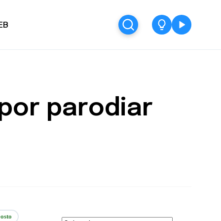
EB
 por parodiar
osto