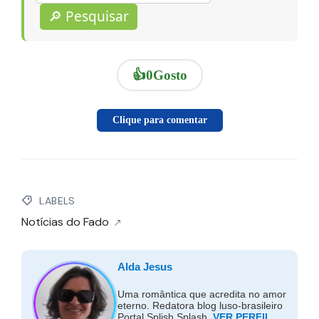
🔎 Pesquisar
👍
0
Gosto
Clique para comentar
LABELS
Notícias do Fado
Alda Jesus
Uma romântica que acredita no amor
eterno. Redatora blog luso-brasileiro
Portal Splish Splash.
VER PERFIL