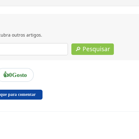
ubra outros artigos.
🔎 Pesquisar
👍
0
Gosto
ique para comentar