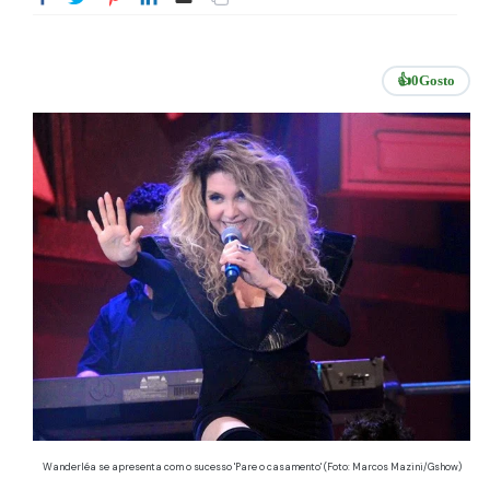
👍
0
Gosto
Wanderléa se apresenta com o sucesso 'Pare o casamento' (Foto: Marcos Mazini/Gshow)