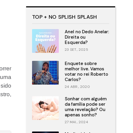
TOP + NO SPLISH SPLASH
Anel no Dedo Anelar:
Direita ou
Esquerda?
23 SET., 2025
Enquete sobre
orrer
melhor live. Vamos
votar no rei Roberto
é uma
Carlos?
sido
24 ABR., 2020
tro,
Sonhar com alguém
da família pode ser
uma revelação? Ou
apenas sonho?
27 MAI., 2024