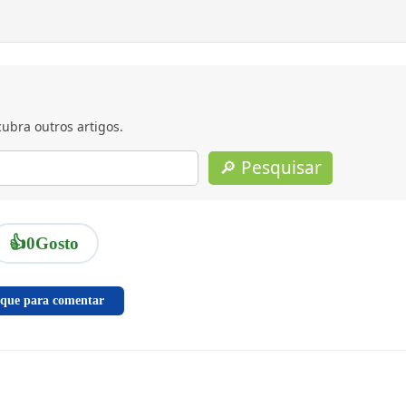
ubra outros artigos.
🔎 Pesquisar
👍
0
Gosto
ique para comentar