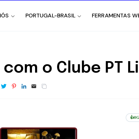
NÓS
PORTUGAL-BRASIL
FERRAMENTAS W
" com o Clube PT L
👍
0
G