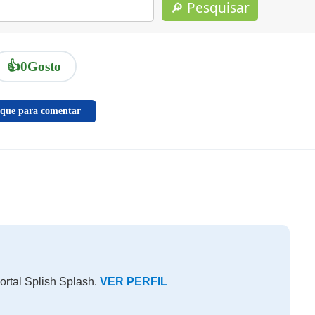
🔎 Pesquisar
👍
0
Gosto
ique para comentar
ortal Splish Splash.
VER PERFIL