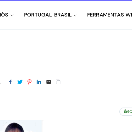
NÓS
PORTUGAL-BRASIL
FERRAMENTAS W
2
👍
0
G