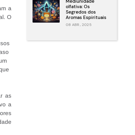
Mediunidade
olfativa: Os
ram a
Segredos dos
al. O
Aromas Espirituais
08 ABR., 2025
ssos
Caso
 um
 que
r as
vo a
ores
edade