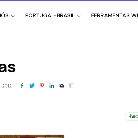
NÓS
PORTUGAL-BRASIL
FERRAMENTAS W
ras
 2012
👍
0
G