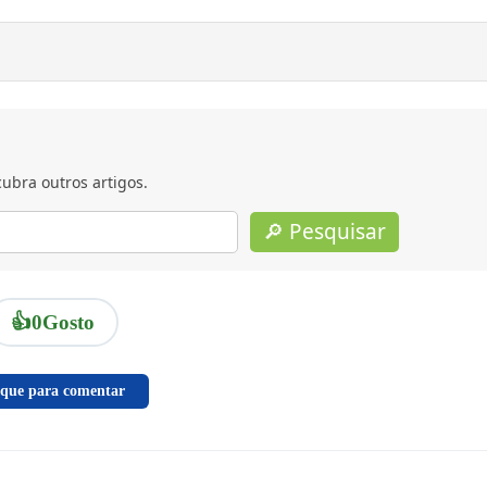
ubra outros artigos.
🔎 Pesquisar
👍
0
Gosto
ique para comentar