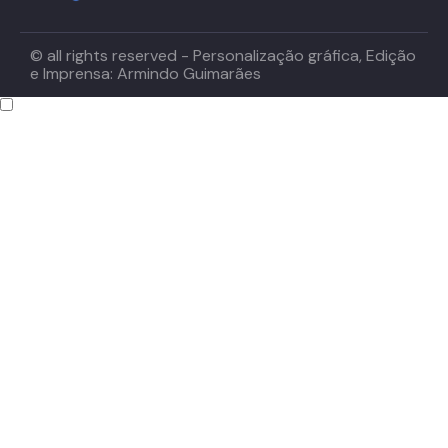
© all rights reserved - Personalização gráfica, Edição
e Imprensa: Armindo Guimarães