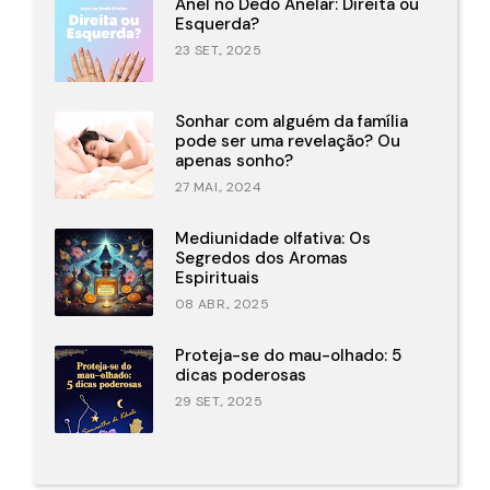
Anel no Dedo Anelar: Direita ou
Esquerda?
23 SET., 2025
Sonhar com alguém da família
pode ser uma revelação? Ou
apenas sonho?
27 MAI., 2024
Mediunidade olfativa: Os
Segredos dos Aromas
Espirituais
08 ABR., 2025
Proteja-se do mau-olhado: 5
dicas poderosas
29 SET., 2025