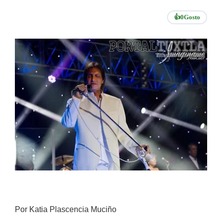
👍
0
Gosto
Por Katia Plascencia Muciño