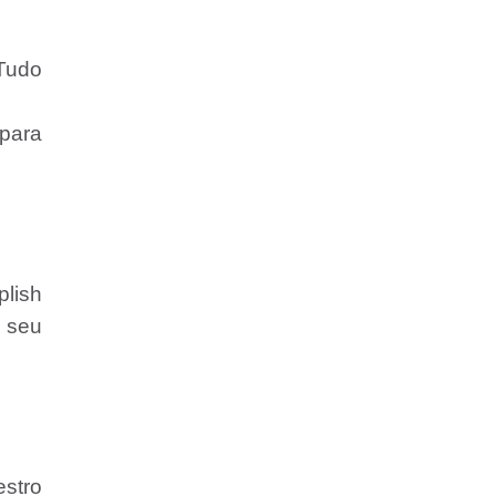
 Tudo
 para
plish
 seu
estro