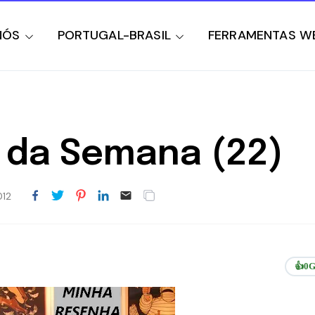
NÓS
PORTUGAL-BRASIL
FERRAMENTAS W
 da Semana (22)
012
👍
0
G