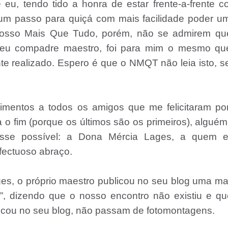
eu, tendo tido a honra de estar frente-a-frente 
um passo para quiçá com mais facilidade poder u
o Nosso Mais Que Tudo, porém, não se admirem qu
eu compadre maestro, foi para mim o mesmo que
te realizado. Espero é que o NMQT não leia isto, 
imentos a todos os amigos que me felicitaram por
 o fim (porque os últimos são os primeiros), algué
fosse possível: a Dona Mércia Lages, a quem e
fectuoso abraço.
es, o próprio maestro publicou no seu blog uma ma
o”, dizendo que o nosso encontro não existiu e q
licou no seu blog, não passam de fotomontagens.