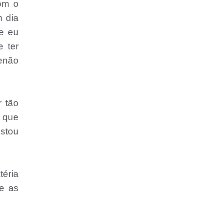
com o
m dia
e eu
 ter
senão
 tão
m que
stou
téria
ue as