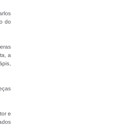
arlos
io do
meras
ta, a
ápis,
eças
tor e
rados