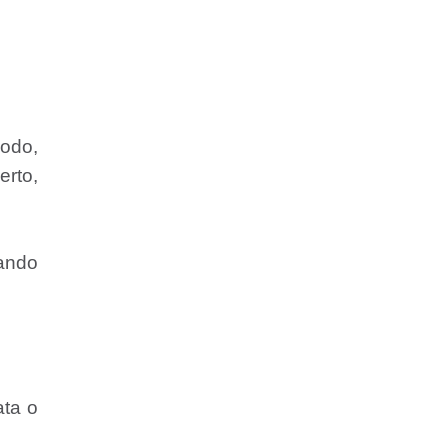
odo,
erto,
ando
ata o