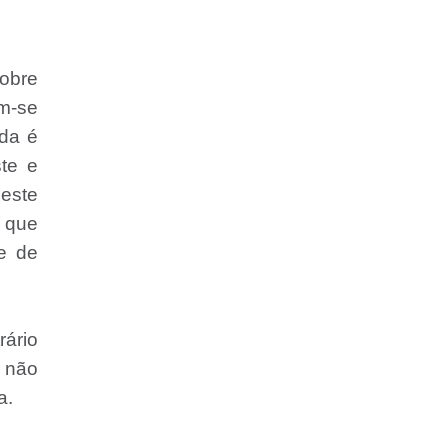
obre
m-se
ida é
te e
 este
 que
e de
rário
a não
a.