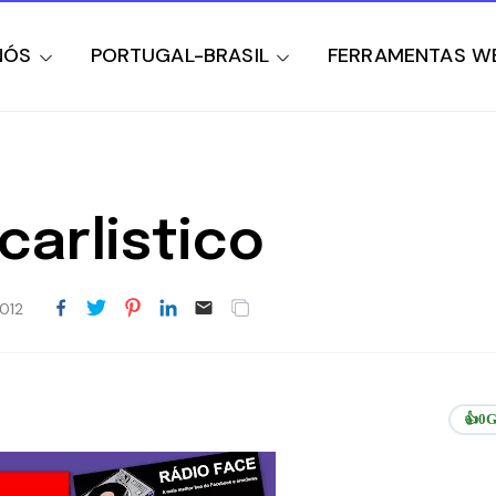
NÓS
PORTUGAL-BRASIL
FERRAMENTAS W
arlistico
012
👍
0
G