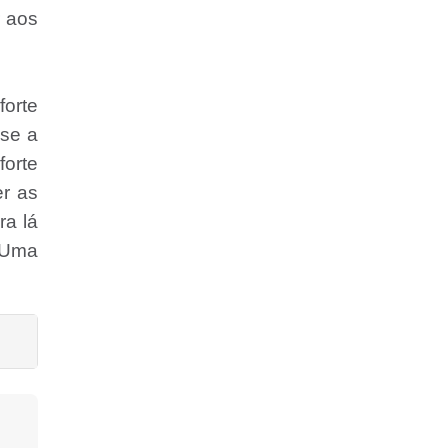
r aos
orte
 se a
forte
r as
ra lá
. Uma