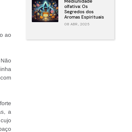
Mediunidade
olfativa: Os
Segredos dos
Aromas Espirituais
08 ABR., 2025
o ao
 Não
inha
s com
forte
as, a
cujo
spaço