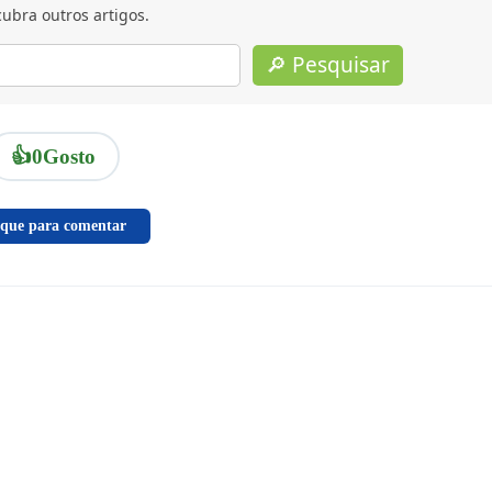
ubra outros artigos.
🔎 Pesquisar
👍
0
Gosto
ique para comentar