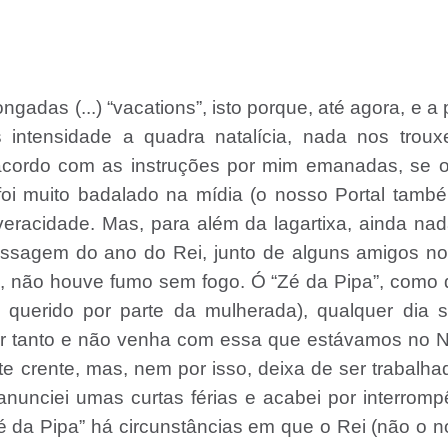
das (...) “vacations”, isto porque, até agora, e a p
ntensidade a quadra natalícia, nada nos troux
 acordo com as instruções por mim emanadas, se 
 foi muito badalado na mídia (o nosso Portal tamb
veracidade. Mas, para além da lagartixa, ainda na
assagem do ano do Rei, junto de alguns amigos no
nto, não houve fumo sem fogo. Ó “Zé da Pipa”, como 
s querido por parte da mulherada), qualquer dia 
ar tanto e não venha com essa que estávamos no N
te crente, mas, nem por isso, deixa de ser trabalha
nunciei umas curtas férias e acabei por interromp
é da Pipa” há circunstâncias em que o Rei (não o 