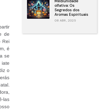
Mediunidade
olfativa: Os
Segredos dos
Aromas Espirituais
08 ABR., 2025
artir
e de
o Rei
ém, é
da se
 iate
diz o
serás
atal.
dora,
ê-las
nosso