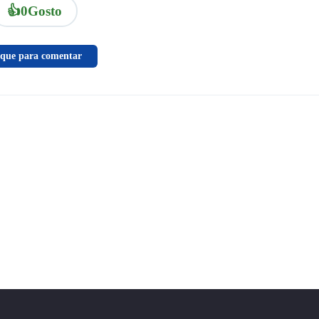
👍
0
Gosto
ique para comentar