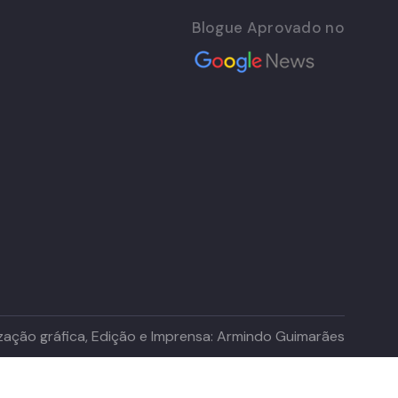
Blogue Aprovado no
lização gráfica, Edição e Imprensa: Armindo Guimarães