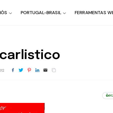
NÓS
PORTUGAL-BRASIL
FERRAMENTAS W
arlistico
012
👍
0
G