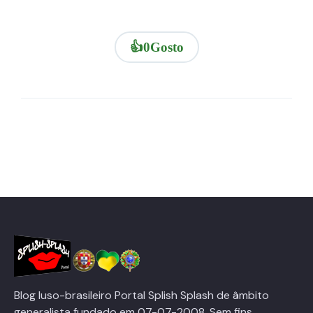
👍
0
Gosto
Blog luso-brasileiro Portal Splish Splash de âmbito
generalista fundado em 07-07-2008. Sem fins