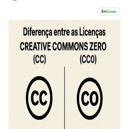
👍
0
Gosto