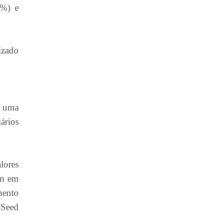
3%) e
izado
á uma
iários
lores
em em
mento
-Seed