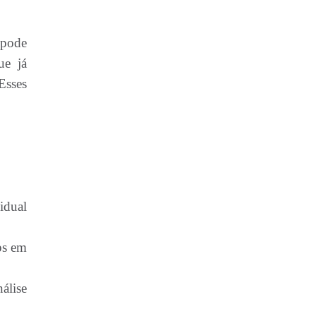
 pode
ue já
Esses
idual
ps em
álise