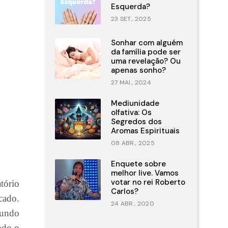
Esquerda?
23 SET., 2025
Sonhar com alguém
da família pode ser
uma revelação? Ou
apenas sonho?
27 MAI., 2024
Mediunidade
olfativa: Os
Segredos dos
Aromas Espirituais
08 ABR., 2025
Enquete sobre
melhor live. Vamos
votar no rei Roberto
tório
Carlos?
cado.
24 ABR., 2020
gundo
odo o