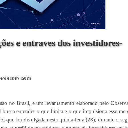
ões e entraves dos investidores-
 momento certo
ão no Brasil, e um levantamento elaborado pelo Observa
l busca entender o que limita e o que impulsiona esse mer
, que foi divulgada nesta quinta-feira (28), durante o se
u o perfil de investidores e potenciais investidores em t