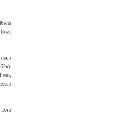
ência
 boas
risco
46%).
isso,
cesso
e com