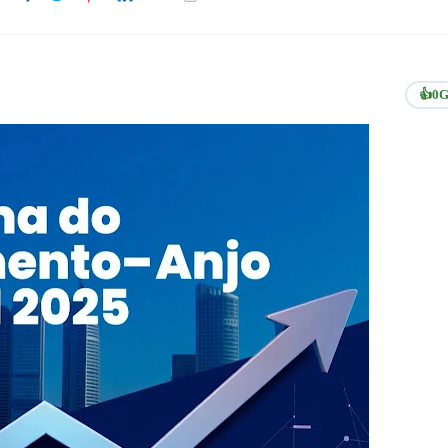
👍
0
G