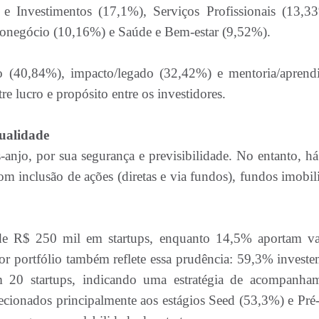
 e Investimentos (17,1%), Serviços Profissionais (13,3
onegócio (10,16%) e Saúde e Bem-estar (9,52%).
iro (40,84%), impacto/legado (32,42%) e mentoria/aprend
 lucro e propósito entre os investidores.
qualidade
s-anjo, por sua segurança e previsibilidade. No entanto, h
 com inclusão de ações (diretas e via fundos), fundos imobil
de R$ 250 mil em startups, enquanto 14,5% aportam va
or portfólio também reflete essa prudência: 59,3% invest
m 20 startups, indicando uma estratégia de acompanha
recionados principalmente aos estágios Seed (53,3%) e Pré