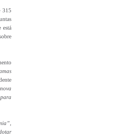
e 315
untas
 está
sobre
mento
ramas
dente
 nova
 para
mia”,
dotar