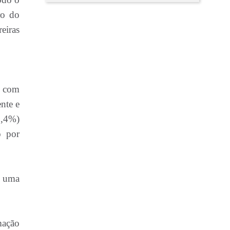
ro do
eiras
, com
nte e
6,4%)
o por
a uma
mação